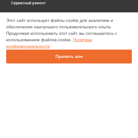
Сервисный ремонт
МОДЕЛИ
Этот сайт использует файлы cookie для аналитики и
обеспечения наилучшего пользовательского опыта.
IN138HDST
Продолжая использовать этот сайт, вы соглашаетесь с
IN112
использованием файлов cookie.
Политика
IN114
конфиденциальности
IN136
IN1044
Принять все
IN1046
IN2138HD
INL146
СТРАНИЦЫ
Гарантия
Доставка
Контакты
Карта сайта
КОНТАКТЫ