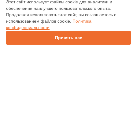
Этот сайт использует файлы cookie для аналитики и
обеспечения наилучшего пользовательского опыта.
IN138HDST
Продолжая использовать этот сайт, вы соглашаетесь с
IN112
использованием файлов cookie.
Политика
IN114
конфиденциальности
IN136
IN1044
Принять все
IN1046
IN2138HD
INL146
СТРАНИЦЫ
Гарантия
Доставка
Контакты
Карта сайта
КОНТАКТЫ
+7 (800) 350-44-53
Ежедневно с 09:00 до 21:00
г. Барнаул, Красноармейский проспект, 47А