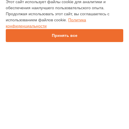
Этот сайт использует файлы cookie для аналитики и
обеспечения наилучшего пользовательского опыта.
INV30
Продолжая использовать этот сайт, вы соглашаетесь с
IN138HDST
использованием файлов cookie.
Политика
IN114
конфиденциальности
IN136
IN1044
Принять все
IN1046
IN2138HD
INL146
СТРАНИЦЫ
Гарантия
Доставка
Контакты
Карта сайта
КОНТАКТЫ
+7 (800) 350-44-53
Ежедневно с 09:00 до 21:00
г. Барнаул, Красноармейский проспект, 47А