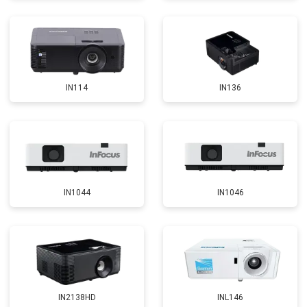
IN114
IN136
IN1044
IN1046
IN2138HD
INL146