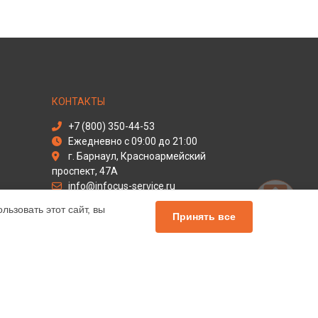
КОНТАКТЫ
+7 (800) 350-44-53
Ежедневно с 09:00 до 21:00
г. Барнаул, Красноармейский
проспект, 47А
info@infocus-service.ru
Политика конфиденциальности
ьзовать этот сайт, вы
Принять все
Способы оплаты
льный сервис Infocus, мы предлагаем
чных продуктов Инфокус. Обратите внимание, что
сь с нашими менеджерами. Также стоит отметить, что