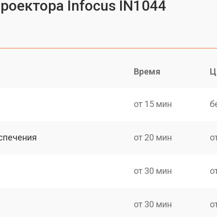
роектора Infocus IN1044
Время
Ц
от 15 мин
б
спечения
от 20 мин
о
от 30 мин
о
от 30 мин
о