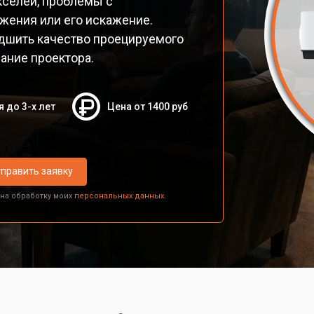
селей, проблемы с
жения или его искажение.
удшить качество проецируемого
ание проектора.
я до 3-х лет
Цена от 1400 руб
править заявку
 на обработку моих
персональных данных.