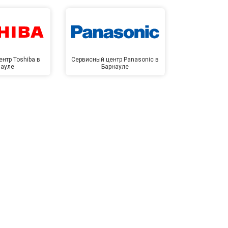
нтр Toshiba в
Сервисный центр Panasonic в
Сервисный 
науле
Барнауле
Бар