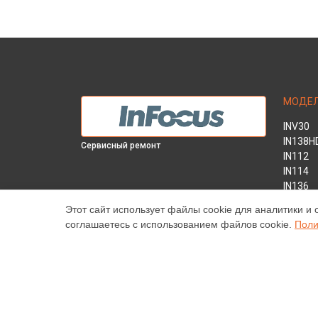
МОДЕ
INV30
IN138H
Сервисный ремонт
IN112
IN114
IN136
IN1046
Этот сайт использует файлы cookie для аналитики и 
IN2138
соглашаетесь с использованием файлов cookie.
Поли
INL146
Наш центр специализируется на ремонте и техническ
высококачественные услуги постгарантийного ремонт
цены, указанные на нашем сайте, не являются оконч