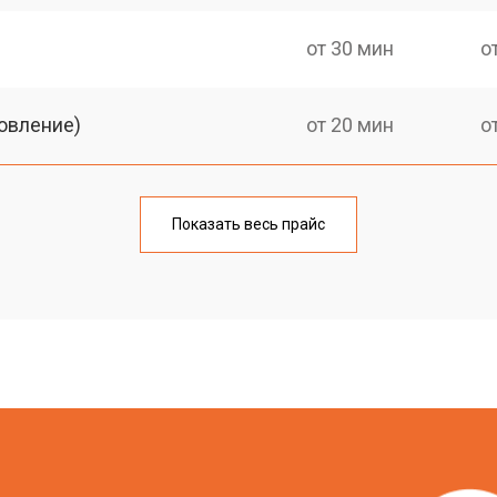
от 30 мин
о
овление)
от 20 мин
о
от 30 мин
о
Показать весь прайс
от 20 мин
о
от 30 мин
о
от 20 мин
о
?