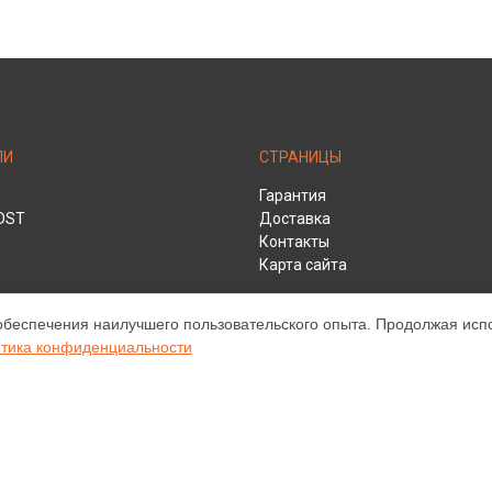
ЛИ
СТРАНИЦЫ
Гарантия
DST
Доставка
Контакты
Карта сайта
обеспечения наилучшего пользовательского опыта. Продолжая испол
HD
тика конфиденциальности
ом обслуживании устройств Infocus. Хотя мы и не представляем официа
а, включая диагностику, техническое обслуживание и настройку разли
ательными; для получения актуальной информации, пожалуйста, свяжите