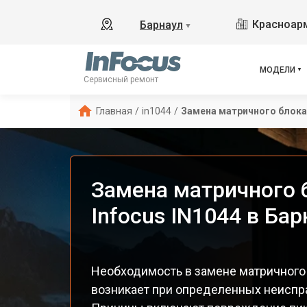
Красноарм
Барнаул
▼
МОДЕЛИ
Сервисный ремонт
Главная
/
in1044
/
Замена матричного блока
Замена матричного 
Infocus IN1044 в Бар
Необходимость в замене матричного 
возникает при определенных неиспр