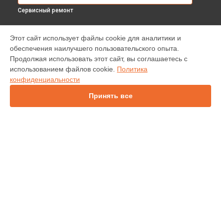
Сервисный ремонт
МОДЕЛИ
Этот сайт использует файлы cookie для аналитики и
обеспечения наилучшего пользовательского опыта.
INV30
Продолжая использовать этот сайт, вы соглашаетесь с
IN138HDST
использованием файлов cookie.
Политика
IN112
конфиденциальности
IN114
IN136
Принять все
IN1044
IN1046
IN2138HD
INL146
СТРАНИЦЫ
Гарантия
Доставка
Контакты
Карта сайта